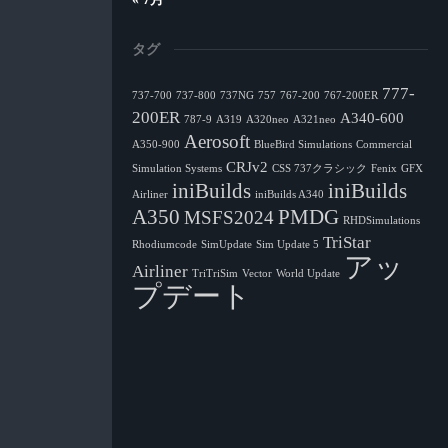
タグ
777-
737-700
737-800
737NG
757
767-200
767-200ER
200ER
A340-600
787-9
A319
A320neo
A321neo
Aerosoft
A350-900
BlueBird Simulations
Commercial
CRJv2
Simulation Systems
CSS 737クラシック
Fenix
GFX
iniBuilds
iniBuilds
Airliner
iniBuilds A340
A350
PMDG
MSFS2024
RHDSimulations
TriStar
Rhodiumcode
SimUpdate
Sim Update 5
アッ
Airliner
TriTriSim
Vector
World Update
プデート