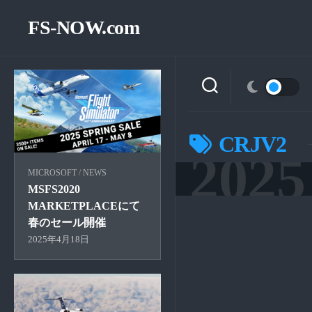
Skip
to
FS-NOW.com
content
CRJV2
2025
MICROSOFT
/
NEWS
MSFS2020
MARKETPLACEにて
春のセール開催
2025年4月18日