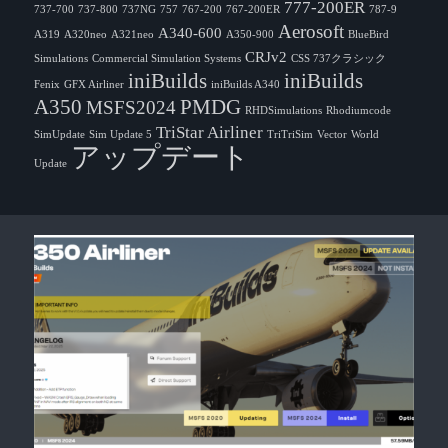
777-200ER
737-700
737-800
737NG
757
767-200
767-200ER
787-9
Aerosoft
A340-600
A319
A320neo
A321neo
A350-900
BlueBird
CRJv2
Simulations
Commercial Simulation Systems
CSS 737クラシック
iniBuilds
iniBuilds
Fenix
GFX Airliner
iniBuilds A340
A350
PMDG
MSFS2024
RHDSimulations
Rhodiumcode
TriStar Airliner
SimUpdate
Sim Update 5
TriTriSim
Vector
World
アップデート
Update