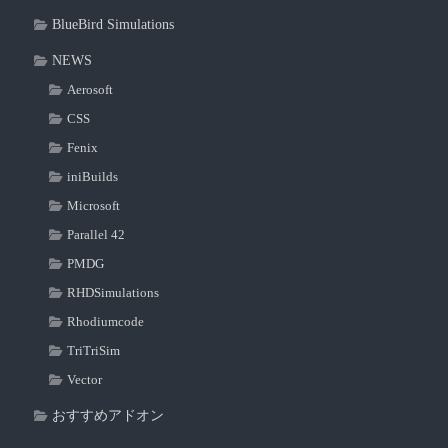
BlueBird Simulations
NEWS
Aerosoft
CSS
Fenix
iniBuilds
Microsoft
Parallel 42
PMDG
RHDSimulations
Rhodiumcode
TriTriSim
Vector
おすすめアドオン