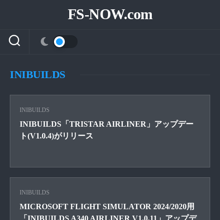
Skip
FS-NOW.com
to
content
INIBUILDS
INIBUILDS
INIBUILDS「TRISTAR AIRLINER」アップデー
ト(V1.0.4)がリリース
INIBUILDS
MICROSOFT FLIGHT SIMULATOR 2024/2020用
「INIBUILDS A340 AIRLINER V1.0.11」アップデ