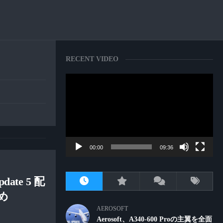
RECENT VIDEO
動
画
プ
レ
ー
ヤ
ー
00:00
09:36
Update 5 配
め
AEROSOFT
Aerosoft、A340-600 Proの主翼を全面