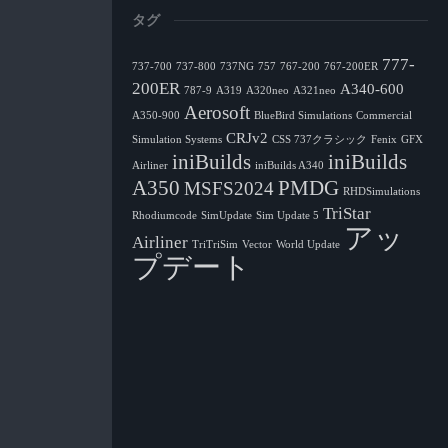
タグ
777-
737-700
737-800
737NG
757
767-200
767-200ER
200ER
A340-600
787-9
A319
A320neo
A321neo
Aerosoft
A350-900
BlueBird Simulations
Commercial
CRJv2
Simulation Systems
CSS 737クラシック
Fenix
GFX
iniBuilds
iniBuilds
Airliner
iniBuilds A340
A350
PMDG
MSFS2024
RHDSimulations
TriStar
Rhodiumcode
SimUpdate
Sim Update 5
アッ
Airliner
TriTriSim
Vector
World Update
プデート