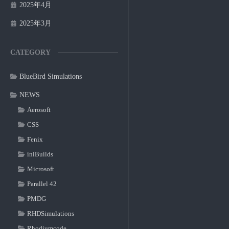
2025年4月
2025年3月
CATEGORY
BlueBird Simulations
NEWS
Aerosoft
CSS
Fenix
iniBuilds
Microsoft
Parallel 42
PMDG
RHDSimulations
Rhodiumcode