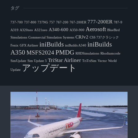
タグ
777-200ER
737-700
737-800
737NG
757
767-200
767-200ER
787-9
Aerosoft
A340-600
A319
A320neo
A321neo
A350-900
BlueBird
CRJv2
Simulations
Commercial Simulation Systems
CSS 737クラシック
iniBuilds
iniBuilds
Fenix
GFX Airliner
iniBuilds A340
A350
PMDG
MSFS2024
RHDSimulations
Rhodiumcode
TriStar Airliner
SimUpdate
Sim Update 5
TriTriSim
Vector
World
アップデート
Update