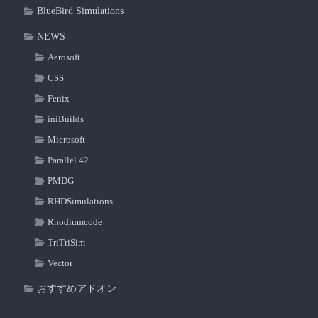
BlueBird Simulations
NEWS
Aerosoft
CSS
Fenix
iniBuilds
Microsoft
Parallel 42
PMDG
RHDSimulations
Rhodiumcode
TriTriSim
Vector
おすすめアドオン