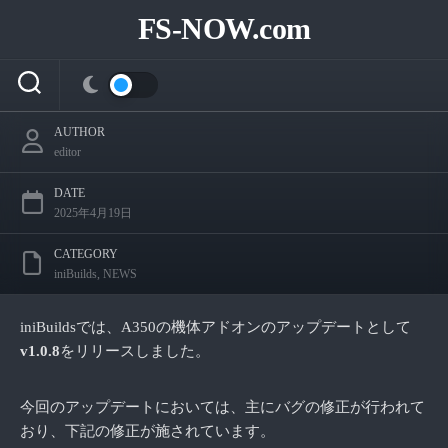
Skip
iniBuilds A350 Airliner v1.0.8 アップデートリリ
FS-NOW.com
to
ース
content
AUTHOR
editor
DATE
2025年4月19日
CATEGORY
iniBuilds
,
NEWS
iniBuildsでは、A350の機体アドオンのアップデートとして
v1.0.8
をリリースしました。
今回のアップデートにおいては、主にバグの修正が行われて
おり、下記の修正が施されています。