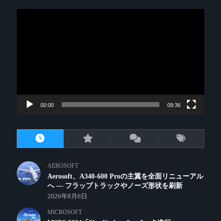
動
画
プ
レ
ー
ヤ
ー
00:00
09:36
AEROSOFT
Aerosoft、A340-600 Proの主翼を全面リニューアル
へ ― フラップトラックやノーズ形状を刷新
2026年8月6日
MICROSOFT