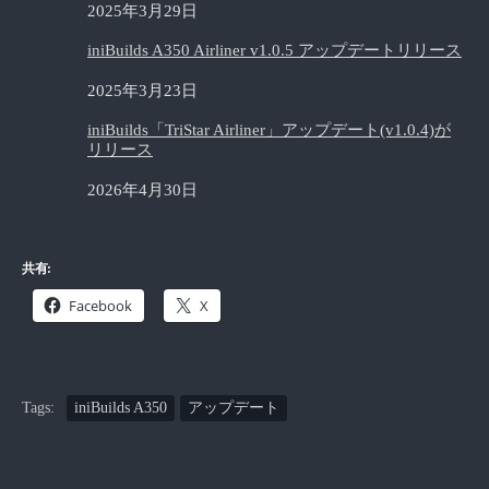
日付
2025年3月29日
iniBuilds A350 Airliner v1.0.5 アップデートリリース
日付
2025年3月23日
iniBuilds「TriStar Airliner」アップデート(v1.0.4)が
リリース
日付
2026年4月30日
共有:
Facebook
X
Tags:
iniBuilds A350
アップデート