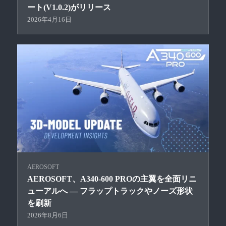
ート(V1.0.2)がリリース
2026年4月16日
AEROSOFT
AEROSOFT、A340-600 PROの主翼を全面リニ
ューアルへ ― フラップトラックやノーズ形状
を刷新
2026年8月6日