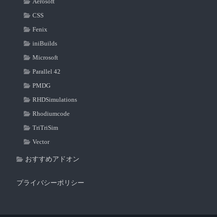
Aerosoft
CSS
Fenix
iniBuilds
Microsoft
Parallel 42
PMDG
RHDSimulations
Rhodiumcode
TriTriSim
Vector
おすすめアドオン
プライバシーポリシー