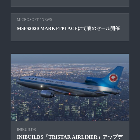
MICROSOFT
/
NEWS
MSFS2020 MARKETPLACEにて春のセール開催
INIBUILDS
INIBUILDS「TRISTAR AIRLINER」アップデ