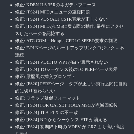
修正: KDEN ILS 35Rのネガティブコース
修正: [FS24] MFDメニューの重複問題
修正: [FS24] VDのALT CSTR表示が正しくない
修正: [FS24] MFDがFMSに戻る際の動作: 最後にアクセ
スしたページを記憶する
修正: ATC COM – Hoppie CPDLC SPEED要求の制限
修正: F-PLNページのルートアップリンクロジック – 不
連続
修正: [FS24] VDにTO WPTが白で表示されない
修正: [FS24] TOシーケンス後のTO PERFページ表示
修正: 履歴風の挿入プロンプト
修正: [FS20] PERFページ – タブが正しい飛行区間に自動
的に切り替わらない
修正: フラップ疑似フォーマット
修正: [FS24] FOR GA: SET TOGA MSGが点滅回転後
修正: [FS24] TLA-FLX の不一致
修正: [FS24] ND からシーケンス ETP が消える
修正: [FS24] 初期降下時の VDEV が CRZ より高い高度