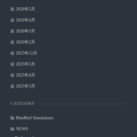
2026年5月
2026年4月
2026年3月
2026年2月
2025年12月
2025年5月
2025年4月
2025年3月
CATEGORY
BlueBird Simulations
NEWS