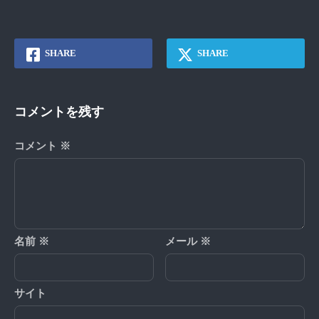
SHARE
SHARE
コメントを残す
コメント
※
名前
※
メール
※
サイト