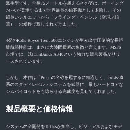
派生型です。全長75メートルを超えるその姿は、ボーイング
747-8が登場するまで世界最長の旅客機として君臨し、その
細長いシルエットから「フライング・ペンシル（空飛ぶ鉛
筆）」の愛称で親しまれてきました。
4発のRolls-Royce Trent 500エンジンが生み出す圧倒的な長距
離航続性能は、まさに大陸間横断の象徴と言えます。MSFS
市場では、既にiniBuilds A340という強力な競合製品がリリ
ースされています。
しかし、本作は「Pro」の名称を冠するに相応しく、ToLiss直
系のスタディレベル・システムを武器に、最もハードコアな
シムパイロットをも唸らせる完成度を見せてくれました。
製品概要と価格情報
システムの全開発をToLissが担当し、ビジュアルおよびモデ