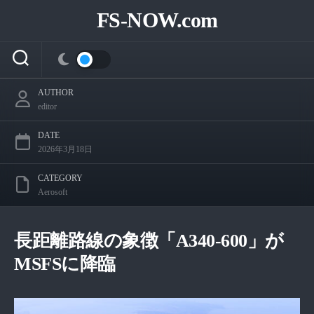
Skip
Aerosoft A340-600 Pro 待望のリリース | ToLiss
FS-NOW.com
to
との提携
content
AUTHOR
editor
DATE
2026年3月18日
CATEGORY
Aerosoft
長距離路線の象徴「A340-600」が
MSFSに降臨