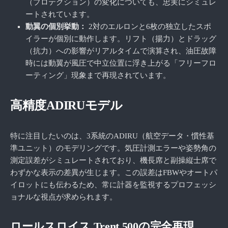
（プロテクション）の変化についても、忠実にシミュレ
ートされています。
動翼の個別挙動：
2対のエルロンと6枚の独立したスポ
イラーが個別に動作します。リフト（揚力）とドラッグ
（抗力）への影響がリアルタイムで演算され、油圧故障
時には動翼が風圧で中立位置に浮き上がる「フリーフロ
ーティング」現象まで再現されています。
高精度ADIRUモデル
特に注目したいのは、3系統のADIRU（航空データ・慣性基
準ユニット）のモデリングです。気圧計測エラーや姿勢角の
測定誤差がシミュレートされており、機長席と副操縦士席で
わずかな表示の差異が生じます。この誤差はFBWやオートパ
イロットにも伝わるため、常に計器を監視するプロフェッシ
ョナルな視点が求められます。
ロールスロイス Trent 500の完全再現