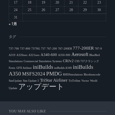
17
18
19
20
21
22
23
24
25
26
27
28
29
30
31
« 7月
タグ
777-200ER
737-700
737-800
737NG
757
767-200
767-200ER
787-9
Aerosoft
A340-600
A319
A320neo
A321neo
A350-900
BlueBird
CRJv2
Simulations
Commercial Simulation Systems
CSS 737クラシック
iniBuilds
iniBuilds
Fenix
GFX Airliner
iniBuilds A340
A350
PMDG
MSFS2024
RHDSimulations
Rhodiumcode
TriStar Airliner
SimUpdate
Sim Update 5
TriTriSim
Vector
World
アップデート
Update
YOU MAY ALSO LIKE