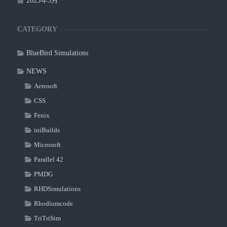
2025年3月
CATEGORY
BlueBird Simulations
NEWS
Aerosoft
CSS
Fenix
iniBuilds
Microsoft
Parallel 42
PMDG
RHDSimulations
Rhodiumcode
TriTriSim